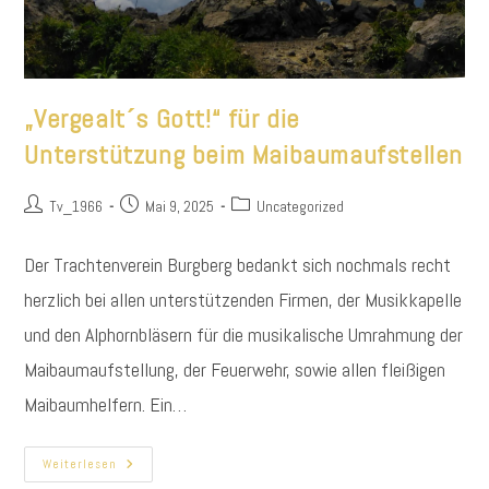
„Vergealt´s Gott!“ für die
Unterstützung beim Maibaumaufstellen
Beitrags-
Beitrag
Beitrags-
Tv_1966
Mai 9, 2025
Uncategorized
Autor:
veröffentlicht:
Kategorie:
Der Trachtenverein Burgberg bedankt sich nochmals recht
herzlich bei allen unterstützenden Firmen, der Musikkapelle
und den Alphornbläsern für die musikalische Umrahmung der
Maibaumaufstellung, der Feuerwehr, sowie allen fleißigen
Maibaumhelfern. Ein…
„Vergealt
Weiterlesen
´s