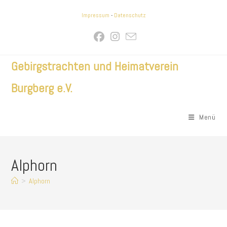
Zum
Impressum
-
Datenschutz
Inhalt
springen
Gebirgstrachten und Heimatverein
Burgberg e.V.
Menü
Alphorn
>
Alphorn