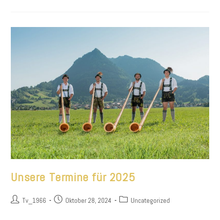
Gott!“
Für
Die
Unterstützung
Beim
Maibaumaufstellen
Unsere Termine für 2025
Beitrags-
Beitrag
Beitrags-
Tv_1966
Oktober 28, 2024
Uncategorized
Autor:
veröffentlicht:
Kategorie: