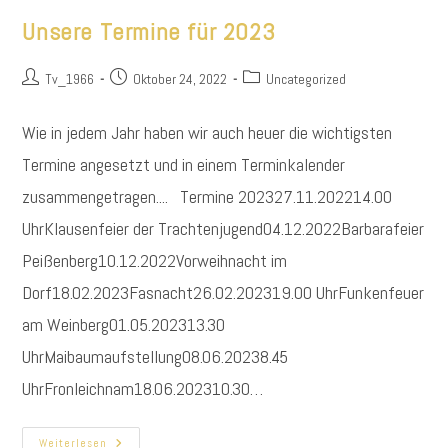
Unsere Termine für 2023
Beitrags-
Beitrag
Beitrags-
Tv_1966
Oktober 24, 2022
Uncategorized
Autor:
veröffentlicht:
Kategorie:
Wie in jedem Jahr haben wir auch heuer die wichtigsten
Termine angesetzt und in einem Terminkalender
zusammengetragen.... Termine 202327.11.202214.00
UhrKlausenfeier der Trachtenjugend04.12.2022Barbarafeier
Peißenberg10.12.2022Vorweihnacht im
Dorf18.02.2023Fasnacht26.02.202319.00 UhrFunkenfeuer
am Weinberg01.05.202313.30
UhrMaibaumaufstellung08.06.20238.45
UhrFronleichnam18.06.202310.30…
Unsere
Weiterlesen