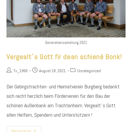
Generalversammlung 2021
Vergealt´s Gott fir dean schiené Bonk!
Beitrags-
Beitrag
Beitrags-
Tv_1966
August 18, 2021
Uncategorized
Autor:
veröffentlicht:
Kategorie:
Der Gebirgstrachten- und Heimatverein Burgberg bedankt
sich recht herzlich beim Förderverein für den Bau der
schönen Außenbank am Trachtenheim. Vergealt´s Gott
allen Helfern, Spendern und Unterstützern !
Vergealt
Weiterlesen