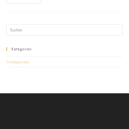
´s
Gott
Fir
Dean
Schiené
Bonk!
Kategorien
Uncategorized