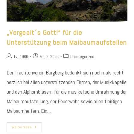
„Vergealt´s Gott!“ für die
Unterstützung beim Maibaumaufstellen
Beitrags-
Beitrag
Beitrags-
Tv_1966
Mai 9, 2025
Uncategorized
Autor:
veröffentlicht:
Kategorie:
Der Trachtenverein Burgberg bedankt sich nochmals recht
herzlich bei allen unterstützenden Firmen, der Musikkapelle
und den Alphornbläsern für die musikalische Umrahmung der
Maibaumaufstellung, der Feuerwehr, sowie allen fleißigen
Maibaumhelfern. Ein…
„Vergealt
Weiterlesen
´s