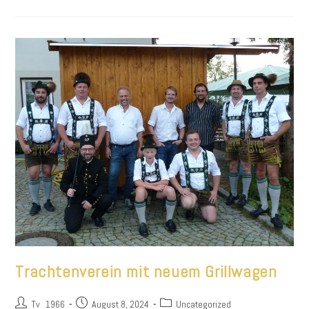
Gott!“
Für
Die
Unterstützung
Beim
Maibaumaufstellen
Trachtenverein mit neuem Grillwagen
Beitrags-
Beitrag
Beitrags-
Tv_1966
August 8, 2024
Uncategorized