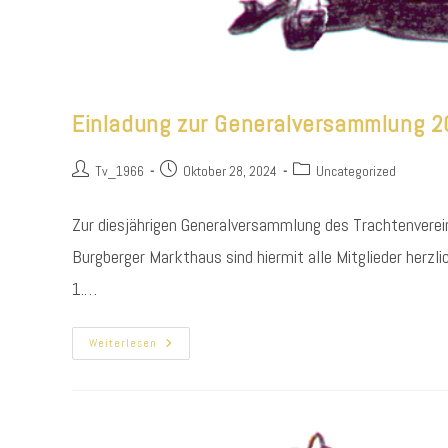
Einladung zur Generalversammlung 
Beitrags-
Beitrag
Beitrags-
Tv_1966
Oktober 28, 2024
Uncategorized
Autor:
veröffentlicht:
Kategorie:
Zur diesjährigen Generalversammlung des Trachtenvere
Burgberger Markthaus sind hiermit alle Mitglie
1.…
Einladung
Weiterlesen
Zur
Generalversammlung
2024