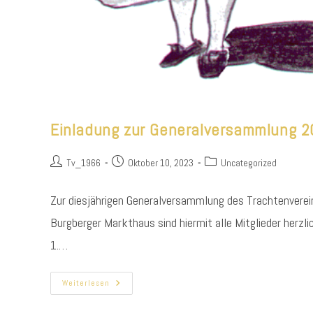
Einladung zur Generalversammlung 
Beitrags-
Beitrag
Beitrags-
Tv_1966
Oktober 10, 2023
Uncategorized
Autor:
veröffentlicht:
Kategorie:
Zur diesjährigen Generalversammlung des Trachtenvere
Burgberger Markthaus sind hiermit alle Mitglie
1.…
Einladung
Weiterlesen
Zur
Generalversammlung