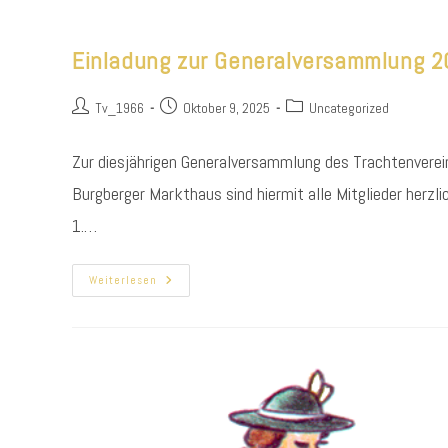
Einladung zur Generalversammlung 
Beitrags-
Beitrag
Beitrags-
Tv_1966
Oktober 9, 2025
Uncategorized
Autor:
veröffentlicht:
Kategorie:
Zur diesjährigen Generalversammlung des Trachtenvere
Burgberger Markthaus sind hiermit alle Mitglie
1.…
Einladung
Weiterlesen
Zur
Generalversammlung
2025