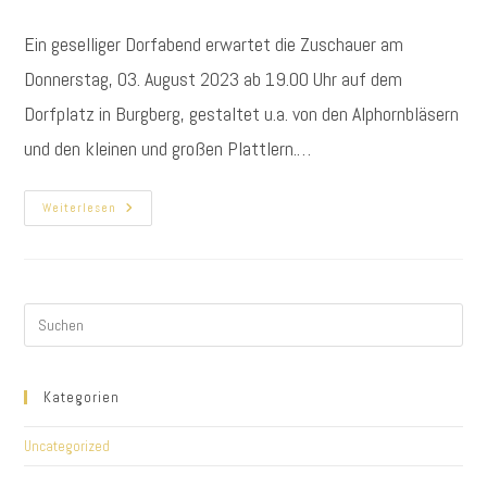
Autor:
veröffentlicht:
Kategorie:
Ein geselliger Dorfabend erwartet die Zuschauer am
Donnerstag, 03. August 2023 ab 19.00 Uhr auf dem
Dorfplatz in Burgberg, gestaltet u.a. von den Alphornbläsern
und den kleinen und großen Plattlern.…
Burgberger
Weiterlesen
Dorfabend
Am
03.
August
2023
Kategorien
Uncategorized