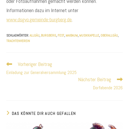
oder Fotoaufnahmen gemacht werden können.
Informationen dazu im Internet unter
www.dsgvo.gemeinde-burgberg.de
.
SCHLAGWÖRTER
:
ALLGÄU
,
BURGBERG
,
FEST
,
MAIBAUM
,
MUSIKKAPELLE
,
OBERALLGÄU
,
TRACHTENVEREIN
Vorheriger Beitrag
Weitere
Artikel
Einladung zur Generalversammlung 2025
ansehen
Nächster Beitrag
Dorfabende 2026
DAS KÖNNTE DIR AUCH GEFALLEN