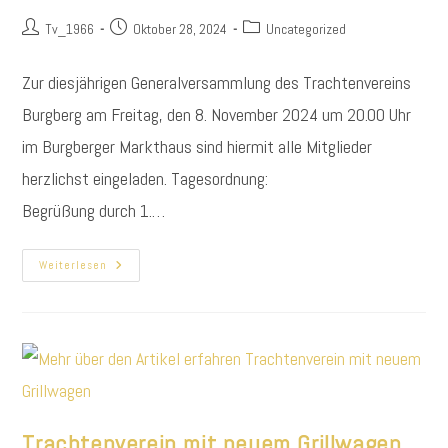
Beitrags-
Beitrag
Beitrags-
Tv_1966
Oktober 28, 2024
Uncategorized
Autor:
veröffentlicht:
Kategorie:
Zur diesjährigen Generalversammlung des Trachtenvereins
Burgberg am Freitag, den 8. November 2024 um 20.00 Uhr
im Burgberger Markthaus sind hiermit alle Mitglieder
herzlichst eingeladen. Tagesordnung:
Begrüßung durch 1.…
Einladung
Weiterlesen
Zur
Generalversammlung
2024
Trachtenverein mit neuem Grillwagen