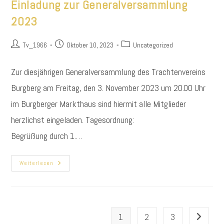
Einladung zur Generalversammlung
2023
Beitrags-
Beitrag
Beitrags-
Tv_1966
Oktober 10, 2023
Uncategorized
Autor:
veröffentlicht:
Kategorie:
Zur diesjährigen Generalversammlung des Trachtenvereins
Burgberg am Freitag, den 3. November 2023 um 20.00 Uhr
im Burgberger Markthaus sind hiermit alle Mitglieder
herzlichst eingeladen. Tagesordnung:
Begrüßung durch 1.…
Einladung
Weiterlesen
Zur
Generalversammlung
2023
1
2
3
Zur nächs