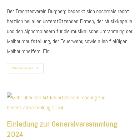
Autor:
veröffentlicht:
Kategorie:
Der Trachtenverein Burgberg bedankt sich nochmals recht
herzlich bei allen unterstützenden Firmen, der Musikkapelle
und den Alphornbläsern für die musikalische Umrahmung der
Maibaumaufstellung, der Feuerwehr, sowie allen fleißigen
Maibaumhelfern. Ein…
„Vergealt
Weiterlesen
´s
Gott!“
Für
Die
Unterstützung
Beim
Maibaumaufstellen
Einladung zur Generalversammlung
2024