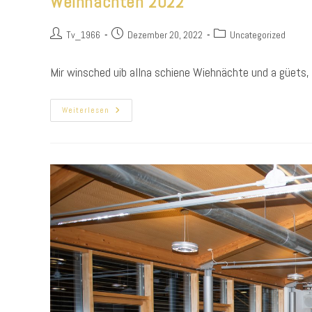
Weihnachten 2022
Beitrags-
Beitrag
Beitrags-
Tv_1966
Dezember 20, 2022
Uncategorized
Autor:
veröffentlicht:
Kategorie:
Mir winsched uib allna schiene Wiehnächte und a güets,
Weihnachten
Weiterlesen
2022