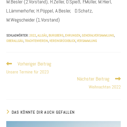
M.Besler (2.Vorstand), H.Zeller, O.Spieß, F.Müller, M.Hierl,
L.Lämmerhofer, H.Pöppel, A.Besler, D.Schatz,
M.Wegscheider (1.Vorstand)
SCHLAGWÖRTER
:
2022
,
ALLGÄU
,
BURGBERG
,
EHRUNGEN
,
GENERALVERSAMMLUNG
,
OBERALLGÄU
,
TRACHTENVEREIN
,
VEREINSRÜCKBLICK
,
VERSAMMLUNG
Vorheriger Beitrag
Weitere
Artikel
Unsere Termine für 2023
ansehen
Nächster Beitrag
Weihnachten 2022
DAS KÖNNTE DIR AUCH GEFALLEN