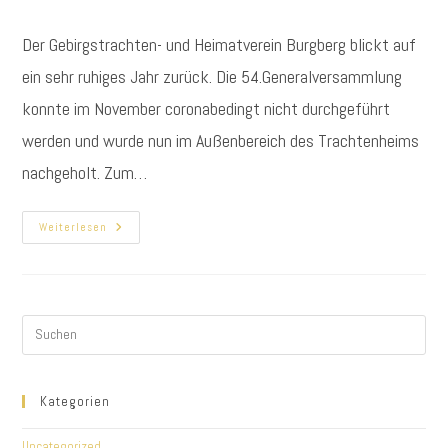
Autor:
veröffentlicht:
Kategorie:
Der Gebirgstrachten- und Heimatverein Burgberg blickt auf
ein sehr ruhiges Jahr zurück. Die 54.Generalversammlung
konnte im November coronabedingt nicht durchgeführt
werden und wurde nun im Außenbereich des Trachtenheims
nachgeholt. Zum…
Rückblick
Weiterlesen
Auf
Ein
Sehr
Ruhiges
Vereinsjahr
Kategorien
Uncategorized