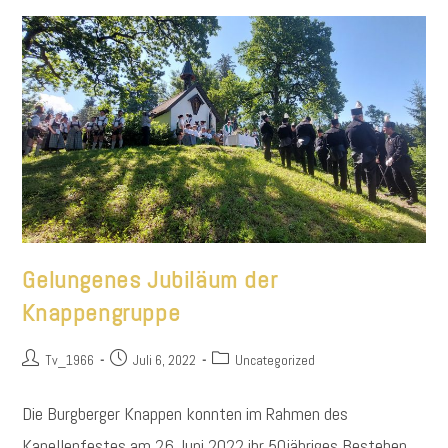
Gelungenes Jubiläum der
Knappengruppe
Beitrags-
Beitrag
Beitrags-
Tv_1966
Juli 6, 2022
Uncategorized
Autor:
veröffentlicht:
Kategorie:
Die Burgberger Knappen konnten im Rahmen des
Kapellenfestes am 26.Juni 2022 ihr 50jähriges Bestehen