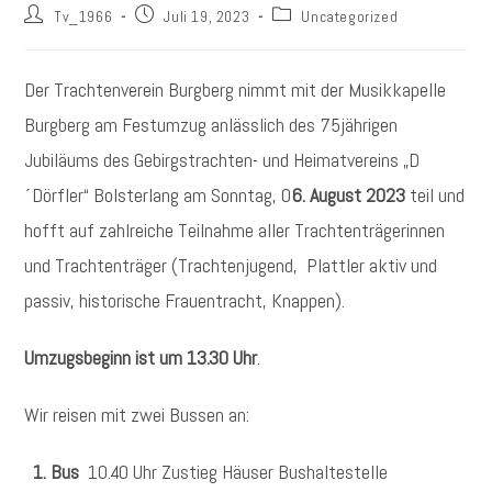
Beitrags-
Beitrag
Beitrags-
Tv_1966
Juli 19, 2023
Uncategorized
Autor:
veröffentlicht:
Kategorie:
Der Trachtenverein Burgberg nimmt mit der Musikkapelle
Burgberg am Festumzug anlässlich des 75jährigen
Jubiläums des Gebirgstrachten- und Heimatvereins „D
´Dörfler“ Bolsterlang am Sonntag, 0
6. August 2023
teil und
hofft auf zahlreiche Teilnahme aller Trachtenträgerinnen
und Trachtenträger (Trachtenjugend, Plattler aktiv und
passiv, historische Frauentracht, Knappen).
Umzugsbeginn ist um 13.30 Uhr
.
Wir reisen mit zwei Bussen an:
1. Bus
10.40 Uhr Zustieg Häuser Bushaltestelle